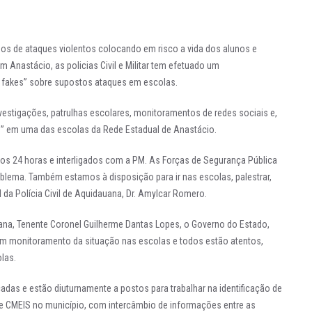
os de ataques violentos colocando em risco a vida dos alunos e
 Anastácio, as policias Civil e Militar tem efetuado um
s fakes” sobre supostos ataques em escolas.
nvestigações, patrulhas escolares, monitoramentos de redes sociais e,
tes” em uma das escolas da Rede Estadual de Anastácio.
tos 24 horas e interligados com a PM. As Forças de Segurança Pública
blema. Também estamos à disposição para ir nas escolas, palestrar,
 da Polícia Civil de Aquidauana, Dr. Amylcar Romero.
ana, Tenente Coronel Guilherme Dantas Lopes, o Governo do Estado,
 um monitoramento da situação nas escolas e todos estão atentos,
olas.
ficadas e estão diuturnamente a postos para trabalhar na identificação de
e CMEIS no município, com intercâmbio de informações entre as