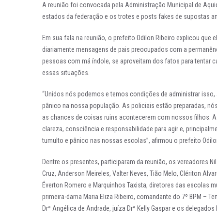
A reunião foi convocada pela Administração Municipal de Aqu
estados da federação e os trotes e posts fakes de supostas 
Em sua fala na reunião, o prefeito Odilon Ribeiro explicou que 
diariamente mensagens de pais preocupados com a permanência
pessoas com má índole, se aproveitam dos fatos para tentar c
essas situações.
“Unidos nós podemos e temos condições de administrar isso, ad
pânico na nossa população. As policiais estão preparadas, n
as chances de coisas ruins acontecerem com nossos filhos. A
clareza, consciência e responsabilidade para agir e, principal
tumulto e pânico nas nossas escolas”, afirmou o prefeito Odilo
Dentre os presentes, participaram da reunião, os vereadores Ni
Cruz, Anderson Meireles, Valter Neves, Tião Melo, Clériton Alv
Éverton Romero e Marquinhos Taxista, diretores das escolas mun
primeira-dama Maria Eliza Ribeiro, comandante do 7º BPM – Tem
Drª Angélica de Andrade, juíza Drª Kelly Gaspar e os delegados