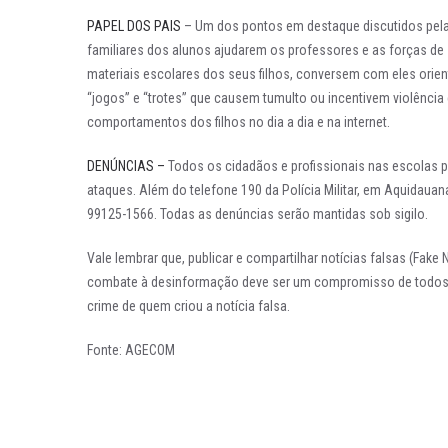
PAPEL DOS PAIS
– Um dos pontos em destaque discutidos pelas
familiares dos alunos ajudarem os professores e as forças de s
materiais escolares dos seus filhos, conversem com eles orie
“jogos” e “trotes” que causem tumulto ou incentivem violênci
comportamentos dos filhos no dia a dia e na internet.
DENÚNCIAS –
Todos os cidadãos e profissionais nas escolas 
ataques. Além do telefone 190 da Polícia Militar, em Aquidauan
99125-1566. Todas as denúncias serão mantidas sob sigilo.
Vale lembrar que, publicar e compartilhar notícias falsas (Fake
combate à desinformação deve ser um compromisso de todos
crime de quem criou a notícia falsa.
Fonte: AGECOM