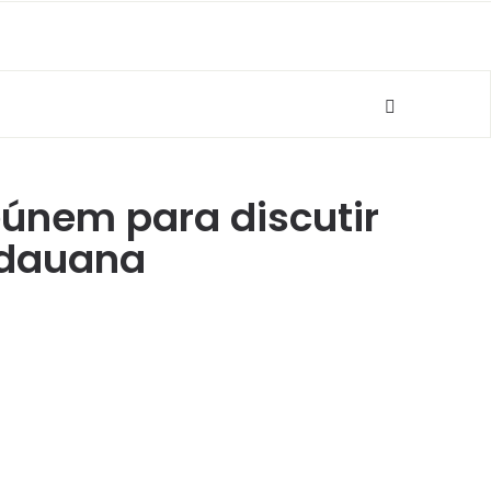
reúnem para discutir
idauana