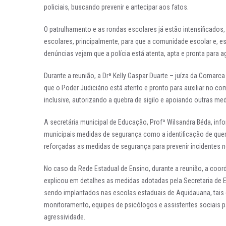
policiais, buscando prevenir e antecipar aos fatos.
O patrulhamento e as rondas escolares já estão intensificados, 
escolares, principalmente, para que a comunidade escolar e, e
denúncias vejam que a polícia está atenta, apta e pronta para ag
Durante a reunião, a Drª Kelly Gaspar Duarte – juíza da Comarc
que o Poder Judiciário está atento e pronto para auxiliar no c
inclusive, autorizando a quebra de sigilo e apoiando outras me
A secretária municipal de Educação, Profª Wilsandra Béda, in
municipais medidas de segurança como a identificação de quem
reforçadas as medidas de segurança para prevenir incidentes 
No caso da Rede Estadual de Ensino, durante a reunião, a coo
explicou em detalhes as medidas adotadas pela Secretaria de E
sendo implantados nas escolas estaduais de Aquidauana, tais 
monitoramento, equipes de psicólogos e assistentes sociais
agressividade.