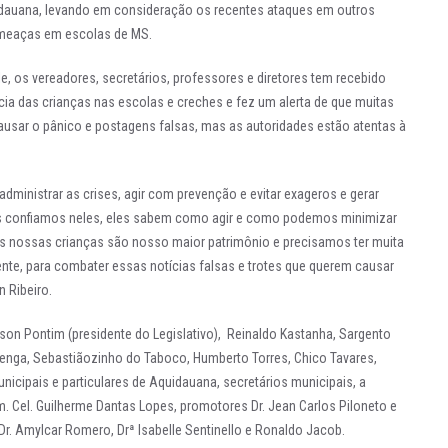
idauana, levando em consideração os recentes ataques em outros
ameaças em escolas de MS.
ele, os vereadores, secretários, professores e diretores tem recebido
 das crianças nas escolas e creches e fez um alerta de que muitas
ausar o pânico e postagens falsas, mas as autoridades estão atentas à
ministrar as crises, agir com prevenção e evitar exageros e gerar
ós confiamos neles, eles sabem como agir e como podemos minimizar
s nossas crianças são nosso maior patrimônio e precisamos ter muita
mente, para combater essas notícias falsas e trotes que querem causar
n Ribeiro.
lson Pontim (presidente do Legislativo), Reinaldo Kastanha, Sargento
arenga, Sebastiãozinho do Taboco, Humberto Torres, Chico Tavares,
icipais e particulares de Aquidauana, secretários municipais, a
. Cel. Guilherme Dantas Lopes, promotores Dr. Jean Carlos Piloneto e
 Dr. Amylcar Romero, Drª Isabelle Sentinello e Ronaldo Jacob.