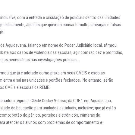
inclusive, com a entrada e circulação de policiais dentro das unidades
specificamente, àqueles que queiram causar tumulto, ameaças e falsas
ir.
a de Aquidauana, falando em nome do Poder Judiciário local, afirmou
ombate aos casos de violência nas escolas, agir com rapidez e prontidão,
didas necessárias nas investigações policiais.
formou que já é adotado como praxe em seus CMEIS e escolas
 entra e sai nas unidades e portões fechados. No entanto, serão
nos CMEIs e escolas da REME.
rdenadora regional Gleide Godoy Veloso, da CRE 1 em Aquidauana,
stado de Educação para unidades estaduais, inclusive, que já estão
como: botão do pânico, porteiros eletrônicos, câmeras de
 para atender os alunos com problemas de comportamento e