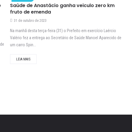
e
Saúde de Anastácio ganha veiculo zero km
fruto de emenda
31 de outubro de 2023
Na manhã desta terça-feira (31) o Prefeito em exercício Laércio
Valério fez a entrega ao Secretário de Saúde Manoel Aparecido de
 de
um carro Spin...
LEIA MAIS