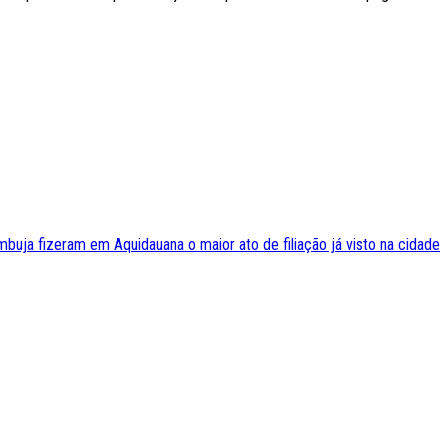
buja fizeram em Aquidauana o maior ato de filiação já visto na cidade