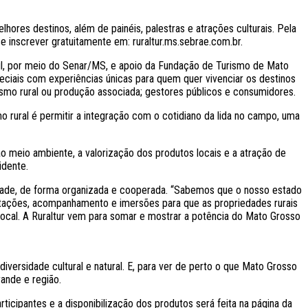
lhores destinos, além de painéis, palestras e atrações culturais. Pela
e inscrever gratuitamente em: ruraltur.ms.sebrae.com.br.
l, por meio do Senar/MS, e apoio da Fundação de Turismo de Mato
eciais com experiências únicas para quem quer vivenciar os destinos
rismo rural ou produção associada; gestores públicos e consumidores.
 rural é permitir a integração com o cotidiano da lida no campo, uma
o meio ambiente, a valorização dos produtos locais e a atração de
idente.
vidade, de forma organizada e cooperada. “Sabemos que o nosso estado
tações, acompanhamento e imersões para que as propriedades rurais
local. A Ruraltur vem para somar e mostrar a potência do Mato Grosso
iversidade cultural e natural. E, para ver de perto o que Mato Grosso
rande e região.
ticipantes e a disponibilização dos produtos será feita na página da