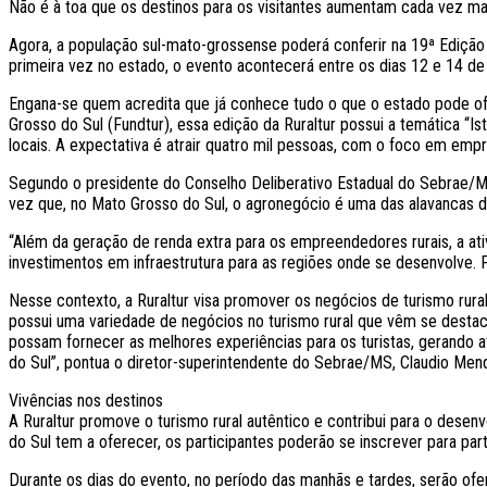
Não é à toa que os destinos para os visitantes aumentam cada vez 
Agora, a população sul-mato-grossense poderá conferir na 19ª Edição da 
primeira vez no estado, o evento acontecerá entre os dias 12 e 14 de
Engana-se quem acredita que já conhece tudo o que o estado pode o
Grosso do Sul (Fundtur), essa edição da Ruraltur possui a temática “
locais. A expectativa é atrair quatro mil pessoas, com o foco em emp
Segundo o presidente do Conselho Deliberativo Estadual do Sebrae/MS 
vez que, no Mato Grosso do Sul, o agronegócio é uma das alavancas 
“Além da geração de renda extra para os empreendedores rurais, a at
investimentos em infraestrutura para as regiões onde se desenvolve. P
Nesse contexto, a Ruraltur visa promover os negócios de turismo rur
possui uma variedade de negócios no turismo rural que vêm se dest
possam fornecer as melhores experiências para os turistas, gerando a
do Sul”, pontua o diretor-superintendente do Sebrae/MS, Claudio Men
Vivências nos destinos
A Ruraltur promove o turismo rural autêntico e contribui para o desen
do Sul tem a oferecer, os participantes poderão se inscrever para par
Durante os dias do evento, no período das manhãs e tardes, serão ofere