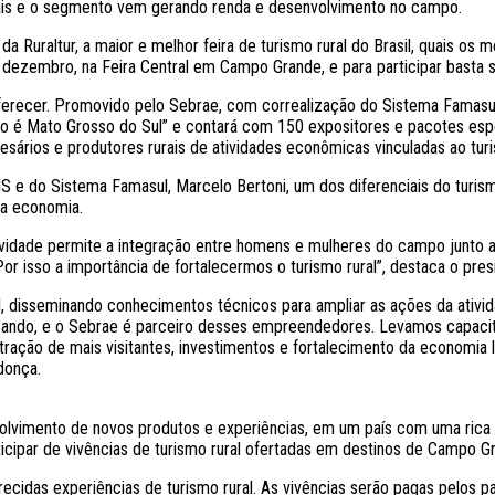
mais e o segmento vem gerando renda e desenvolvimento no campo.
Ruraltur, a maior e melhor feira de turismo rural do Brasil, quais os me
 dezembro, na Feira Central em Campo Grande, e para participar basta s
ferecer. Promovido pelo Sebrae, com correalização do Sistema Famasu
Isto é Mato Grosso do Sul” e contará com 150 expositores e pacotes esp
resários e produtores rurais de atividades econômicas vinculadas ao tu
e do Sistema Famasul, Marcelo Bertoni, um dos diferenciais do turismo
da economia.
ividade permite a integração entre homens e mulheres do campo junto a
or isso a importância de fortalecermos o turismo rural”, destaca o pres
al, disseminando conhecimentos técnicos para ampliar as ações da ati
acando, e o Sebrae é parceiro desses empreendedores. Levamos capaci
tração de mais visitantes, investimentos e fortalecimento da economia 
donça.
volvimento de novos produtos e experiências, em um país com uma rica d
ticipar de vivências de turismo rural ofertadas em destinos de Campo G
cidas experiências de turismo rural. As vivências serão pagas pelos par