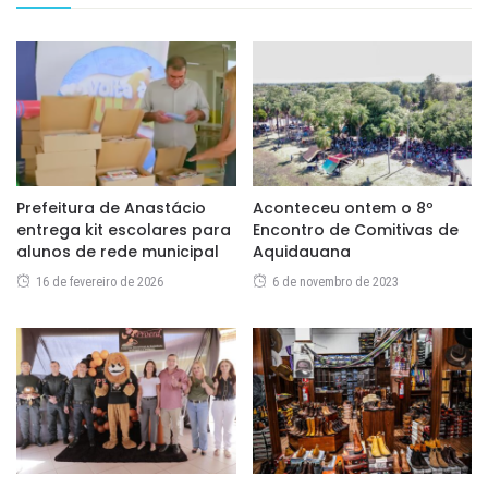
Prefeitura de Anastácio
Aconteceu ontem o 8º
entrega kit escolares para
Encontro de Comitivas de
alunos de rede municipal
Aquidauana
16 de fevereiro de 2026
6 de novembro de 2023