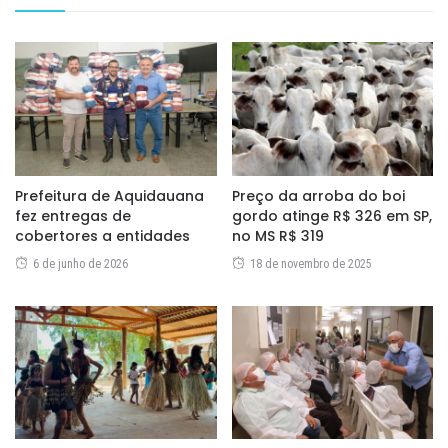
Prefeitura de Aquidauana
Preço da arroba do boi
fez entregas de
gordo atinge R$ 326 em SP,
cobertores a entidades
no MS R$ 319
6 de junho de 2026
18 de novembro de 2025