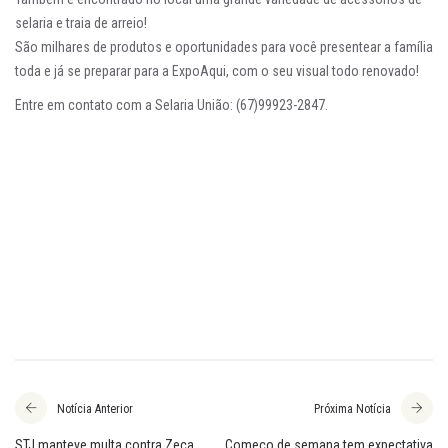
selaria e traia de arreio!
São milhares de produtos e oportunidades para você presentear a família
toda e já se preparar para a ExpoAqui, com o seu visual todo renovado!
Entre em contato com a Selaria União: (67)99923-2847.
Notícia Anterior
Próxima Notícia
STJ manteve multa contra Zeca
Começo de semana tem expectativa